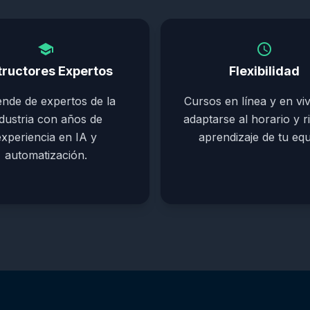
school
schedule
tructores Expertos
Flexibilidad
nde de expertos de la
Cursos en línea y en vi
ndustria con años de
adaptarse al horario y r
experiencia en IA y
aprendizaje de tu equ
automatización.