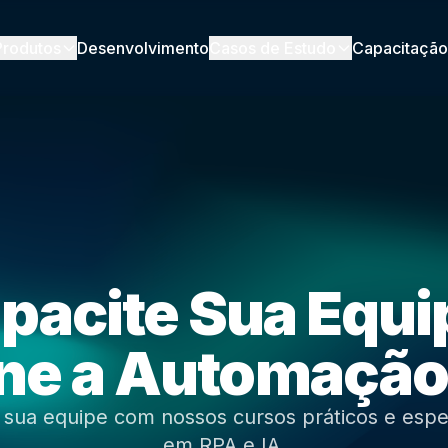
Produtos
Desenvolvimento
Casos de Estudo
Capacitação
pacite Sua Equi
e a Automação 
a sua equipe com nossos cursos práticos e esp
em RPA e IA.