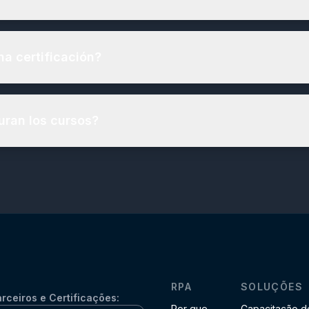
a certificación?
uran los cursos?
RPA
SOLUÇÕES
rceiros e Certificações:
Por que
Capacitação d