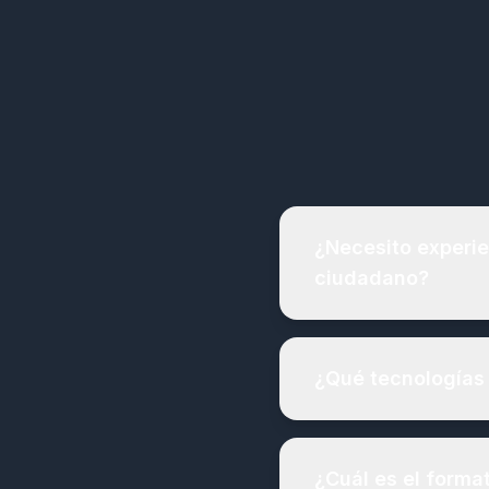
¿Necesito experie
ciudadano?
¿Qué tecnologías 
¿Cuál es el forma