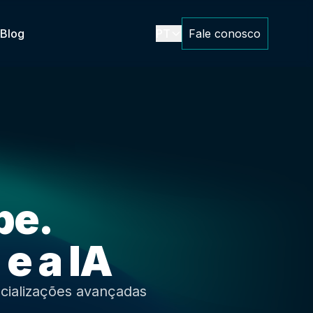
Blog
PT
Fale conosco
pe.
e a IA
ecializações avançadas