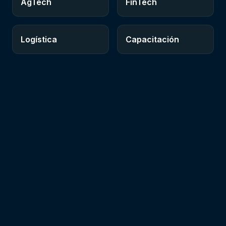
AgTech
FinTech
Logística
Capacitación