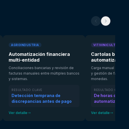
AGROINDUSTRIA
VITIVINICULTURA
Automatización financiera
Cartolas bancari
multi-entidad
automatizado
Conciliaciones bancarias y revisión de
Carga manual diaria de
facturas manuales entre múltiples bancos
y gestión de factoring
y sistemas.
monedas.
RESULTADO CLAVE
RESULTADO CLAVE
Detección temprana de
De horas diarias
discrepancias antes de pago
automatizados
Ver detalle
Ver detalle