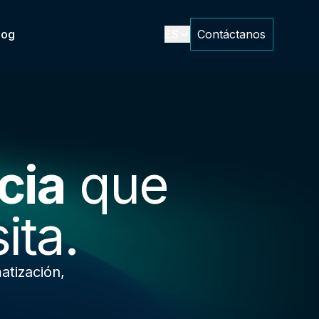
log
ES
Contáctanos
cia
que
ita.
atización,
.