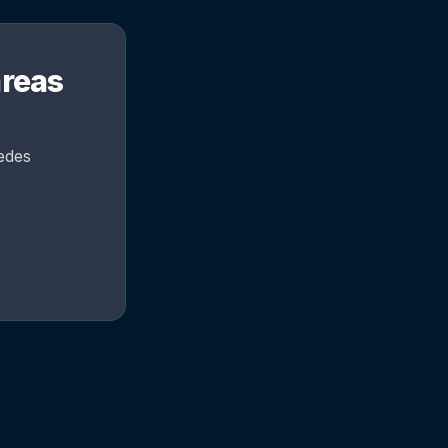
areas
edes