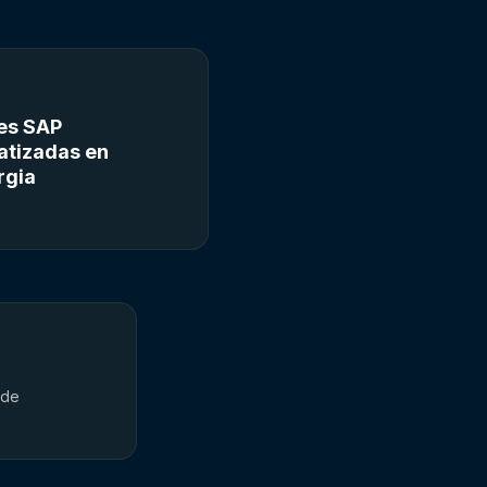
es SAP
tizadas en
rgia
 de