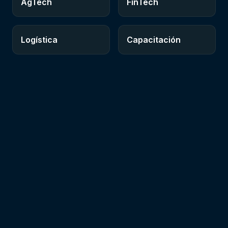
AgTech
FinTech
Logística
Capacitación