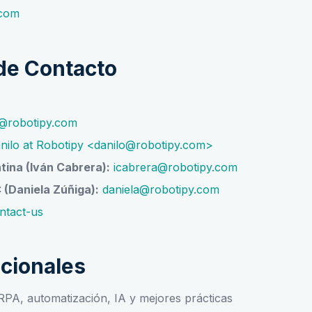
.com
de Contacto
o@robotipy.com
nilo at Robotipy <danilo@robotipy.com>
ina (Iván Cabrera):
icabrera@robotipy.com
 (Daniela Zúñiga):
daniela@robotipy.com
ntact-us
cionales
 RPA, automatización, IA y mejores prácticas