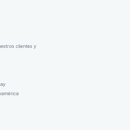
estros clientes y
uay
noamérica